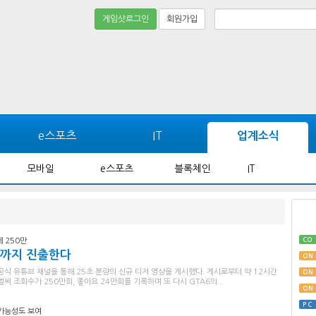
게임샷로그인
회원가입
e스포츠
IT
업계소식
모바일
e스포츠
블록체인
IT
CO
 250만
릭스까지 진출한다
ON
공식 유튜브 채널을 통해 25초 분량의 신규 티저 영상을 게시했다. 게시로부터 약 12시간
ON
벌써 조회수가 250만회, 좋아요 24만회를 기록하며 또 다시 GTA6의...
ON
PC
 가능성도 보여