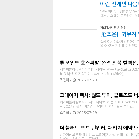
이런 전개면 다음편
'교토 재너두 -앵화환무-'는
하는 시스템이 공존한다. 제
기대감 키운 체험회
[핸즈온] '귀무자 W
캡콤 아시아와 게임피아는 지난 
볼 수 있는 기회를 마련했다.
투 포인트 호스피탈: 완전 회복 컬렉션, 
세가퍼블리싱코리아(대표 사이토 고)는 PlayStation®5/XB
복 컬렉션』 디지털판이 2026년 9월 16일(수), ...
조건희 /
2026-07-29
크레이지 택시: 월드 투어, 클로즈드 네
세가퍼블리싱코리아(대표 사이토 고)는 XBOX Series X|S/
로 2027년 출시 예정인 『크레이지 택시: 월드 투어』...
조건희 /
2026-07-29
더 블러드 오브 던워커, 패키지 예약 판매
반다이남코 엔터테인먼트 코리아(지사장 장태근)는 PlaySta