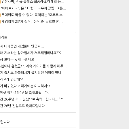
검은사막, 신규 클래스·최종장·최대레벨 등...
'이베르카나', 몬스터헌터 나우에 강림! 여름...
무더위도 막을 수 없다, 북적이는 '모코코 스...
게임업계 2분기 실적, '신작'과 '글로벌 IP'...
사리플
시 대기중인 게임들이 많군요...
해 지스타는 참가업체가 저조해질려나요???
상 보다는 낮게 나왔네요
6년이나 흘렀군요. 계속 게이머들과 함께 해주...
게 출시초 환불러시가 줄지었던 게임이 맞나 ...
래오래 건강해요
가 바뀌었다고 하기에는 미묘하네요
임샷 창간 26주년을 축하드립니다.
간 26주년 저도 진심으로 축하드립니다...^^
간 26년 진심으로 축하드립니다.
알립니다