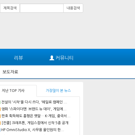
제목검색
내용검색
리뷰
커뮤니티
보도자료
지난 TOP 기사
가장많이 본 뉴스
전설의 '시작'을 다시 쓰다, '헤일로:캠페인 ...
영화 '스파이더맨: 브랜드 뉴 데이', 게임에...
판호 획득해도 흥행은 옛말… K-게임, 중국서...
[컨콜] 크래프톤, 게임스컴에서 신작 5종 공개
HP OmniStudio X, 사무용 올인원의 한...