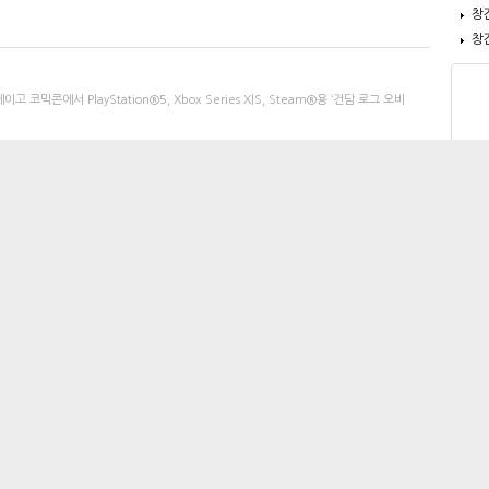
창
창
콘에서 PlayStation®5, Xbox Series X|S, Steam®용 ‘건담 로그 오비
XPO 2026’ 참가 상세 내...
CO
 30일(목)부터 8월 2일(일)까지 코엑스 마곡 컨벤션센터 1층에서 열리는 ‘FUN EXP
이 공개…9월 25일 전 세계 출시
CO
게임 시리즈 EA SPORTS FC™ 27(이하 FC 27)의 첫 게임플레이를 공개하고, 오는 9월 25일
약 판매 시작
CO
Nintendo Switch™, Nintendo Switch™ 2용 ‘헬로키티 파티 랜드’(한국어