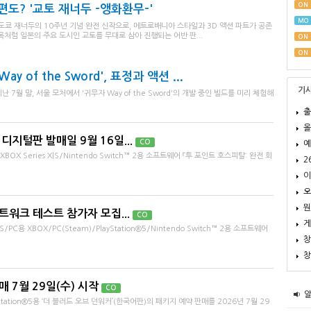
ON
도? '교토 재너두 -앵화환무-'
MO
 도쿄 재너두의 10주년 기념 완전 신작으로, 메트로배니아 스타일과 3D 액션 파트가 공존
목처럼 일본의 주요 도시인 교토를 무대로 삼아 진행되는 어반 판...
ON
ON
ay of the Sword', 표정과 액션 ...
기
7월 말, 서울 모처에서 '귀무자 Way of the Sword'의 개발 중인 빌드를 미리 체험해
출
올
디지털판 발매일 9월 16일...
CO
예
OX Series X|S/Nintendo Switch™ 2용 소프트웨어 『투 포인트 호스피탈: 완전 회
2
이
오
뭔
트워크 테스트 참가자 모집...
CO
게
PC용 XBOX/PC(Steam)/PlayStation®5/Nintendo Switch™ 2용 소프트웨어
창
창
 7월 29일(수) 시작
CO
tion®5용 ‘더 블러드 오브 던워커’(한국어판)의 패키지 예약 판매를 2026년 7월 29