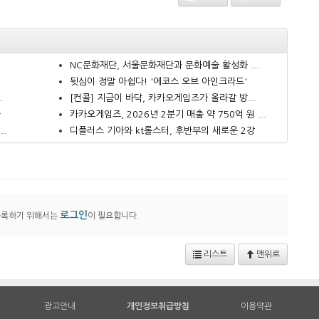
NC문화재단, 서울문화재단과 문화예술 활성화 ...
뒷심이 정말 아쉽다! '에코스 오브 아인크라드'
.
[컨콜] 지금이 바닥, 카카오게임즈가 올라갈 방...
다
카카오게임즈, 2026년 2분기 매출 약 750억 원 ...
..
디플러스 기아와 kt롤스터, 후반부의 새로운 2강
로그인
등록하기 위해서는
이 필요합니다.
리스트
맨위로
광고안내
개인정보취급방침
이용약관