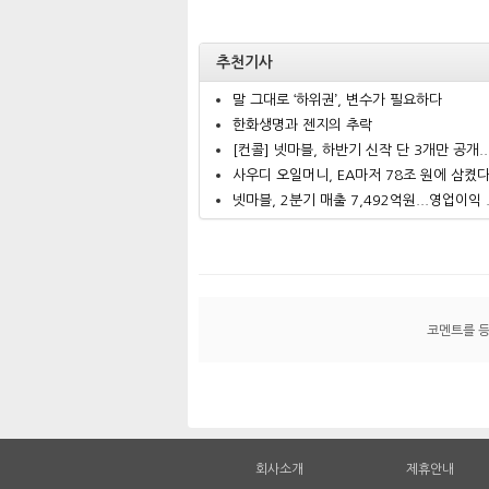
추천기사
말 그대로 ‘하위권’, 변수가 필요하다
한화생명과 젠지의 추락
[컨콜] 넷마블, 하반기 신작 단 3개만 공개..
사우디 오일머니, EA마저 78조 원에 삼켰
넷마블, 2분기 매출 7,492억원...영업이익 .
코멘트를 
회사소개
제휴안내