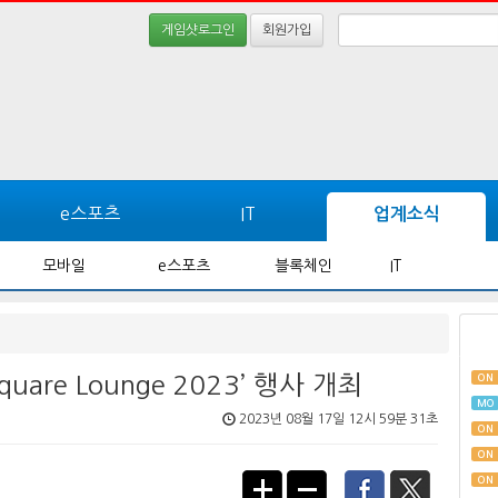
게임샷로그인
회원가입
e스포츠
IT
업계소식
모바일
e스포츠
블록체인
IT
quare Lounge 2023’ 행사 개최
ON
MO
2023년 08월 17일 12시 59분 31초
ON
ON
ON