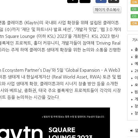
ON
CO
페이지 주소복사
CO
랫폼 클레이튼 (Klaytn)의 국내외 사업 확장을 위해 설립된 클레이튼
ON
 (수)까지 ‘재단 및 파트너사 발표 세션’, ‘개발자 밋업’, ‘웹 3.0 게이
Square Lounge (이하 KSL) 2023’을 개최한다. KSL 2023 행사
기
체인 프로젝트, 홀더 커뮤니티, 개발자들이 참여해 ‘Driving Real
출
option’이라는 주제 하에 클레이튼 생태계 확장을 위한 논의와 소통을 진행한
올
예
osystem Partner’s Day’와 5일 ‘Global Expansion – A Web3
2
이튼 생태계 내 현실세계자산 (Real World Asset, RWA) 토큰 및 웹
이
트와 사업 생태계 확장, 클레이튼과의 시너지 창출 방안 등을 소개한
오
트너사와 베트남, 중화권, 태국 주요 블록체인 프로젝트들이 각각의 시장
뭔
이트 등을 논의하는 시간을 갖는다.
게
창
창