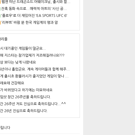
웹젠 떠난 드래곤소드:어웨이크닝, 출시와 함...
잔혹 동화 속으로...매력적 아트의 '사신 공...
'플로우'로 더 재밌어진 'EA SPORTS UFC 6'
‘리부트’ 바람 분 한국 게임계의 명과 암
사리플
시 대기중인 게임들이 많군요...
해 지스타는 참가업체가 저조해질려나요???
상 보다는 낮게 나왔네요
6년이나 흘렀군요. 계속 게이머들과 함께 해주...
게 출시초 환불러시가 줄지었던 게임이 맞나 ...
래오래 건강해요
가 바뀌었다고 하기에는 미묘하네요
임샷 창간 26주년을 축하드립니다.
간 26주년 저도 진심으로 축하드립니다...^^
간 26년 진심으로 축하드립니다.
알립니다