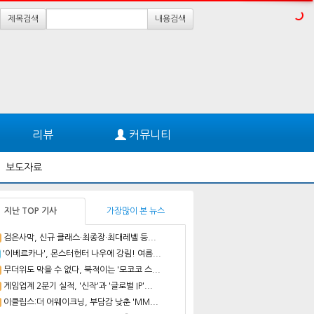
제목검색
내용검색
리뷰
커뮤니티
보도자료
지난 TOP 기사
가장많이 본 뉴스
검은사막, 신규 클래스·최종장·최대레벨 등...
'이베르카나', 몬스터헌터 나우에 강림! 여름...
무더위도 막을 수 없다, 북적이는 '모코코 스...
게임업계 2분기 실적, '신작'과 '글로벌 IP'...
이클립스:더 어웨이크닝, 부담감 낮춘 'MM...