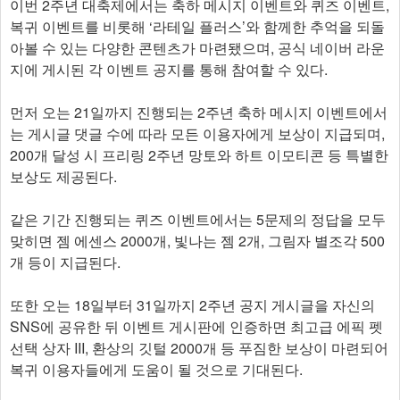
이번 2주년 대축제에서는 축하 메시지 이벤트와 퀴즈 이벤트,
복귀 이벤트를 비롯해 ‘라테일 플러스’와 함께한 추억을 되돌
아볼 수 있는 다양한 콘텐츠가 마련됐으며, 공식 네이버 라운
지에 게시된 각 이벤트 공지를 통해 참여할 수 있다.
먼저 오는 21일까지 진행되는 2주년 축하 메시지 이벤트에서
는 게시글 댓글 수에 따라 모든 이용자에게 보상이 지급되며,
200개 달성 시 프리링 2주년 망토와 하트 이모티콘 등 특별한
보상도 제공된다.
같은 기간 진행되는 퀴즈 이벤트에서는 5문제의 정답을 모두
맞히면 젬 에센스 2000개, 빛나는 젬 2개, 그림자 별조각 500
개 등이 지급된다.
또한 오는 18일부터 31일까지 2주년 공지 게시글을 자신의
SNS에 공유한 뒤 이벤트 게시판에 인증하면 최고급 에픽 펫
선택 상자 III, 환상의 깃털 2000개 등 푸짐한 보상이 마련되어
복귀 이용자들에게 도움이 될 것으로 기대된다.