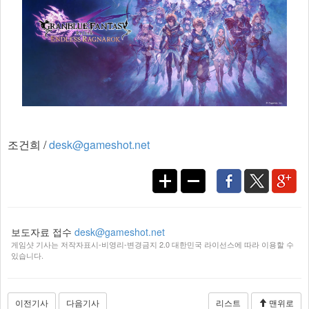
조건희 /
desk@gameshot.net
보도자료 접수
desk@gameshot.net
게임샷 기사는 저작자표시-비영리-변경금지 2.0 대한민국 라이선스에 따라 이용할 수
있습니다.
이전기사
다음기사
리스트
맨위로